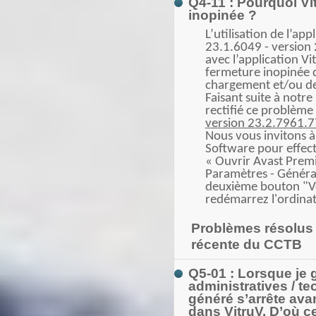
Q4-11 : Pourquoi Vit
inopinée ?
L’utilisation de l’app
23.1.6049 - version
avec l’application 
fermeture inopinée d
chargement et/ou d
Faisant suite à notre
rectifié ce problème
version 23.2.7961.
Nous vous invitons à 
Software pour effectu
« Ouvrir Avast Premi
Paramètres - Général 
deuxième bouton "Vér
redémarrez l'ordinat
Problèmes résolus 
récente du CCTB
Q5-01 : Lorsque je 
administratives / t
généré s’arrête avan
dans VitruV. D’où ce