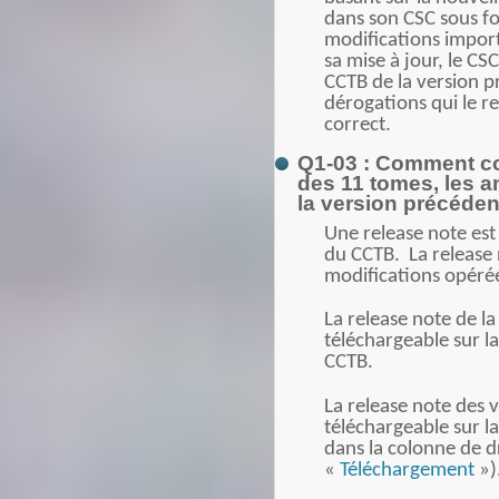
dans son CSC sous f
modifications impor
sa mise à jour, le CS
CCTB de la version p
dérogations qui le 
correct.
Q1-03 : Comment conn
des 11 tomes, les a
la version précéde
Une release note est
du CCTB. La release n
modifications opérée
La release note de la
téléchargeable sur l
CCTB.
La release note des 
téléchargeable sur l
dans la colonne de d
«
Téléchargement
»)