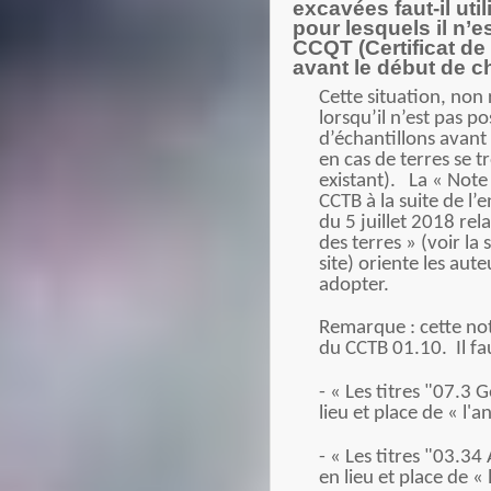
excavées faut-il uti
pour lesquels il n’e
CCQT (Certificat de
avant le début de c
Cette situation, no
lorsqu’il n’est pas p
d’échantillons avant
en cas de terres se 
existant). La « Note 
CCTB à la suite de l
du 5 juillet 2018 relat
des terres » (voir la
site) oriente les aut
adopter.
Remarque : cette not
du CCTB 01.10. Il fau
- « Les titres "07.3 
lieu et place de « l'a
- « Les titres "03.34
en lieu et place de « 