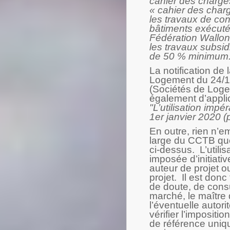
cahier des charge
« cahier des char
les travaux de con
bâtiments exécuté
Fédération Walloni
les travaux subsid
de 50 % minimum.
La notification de
Logement du 24/12
(Sociétés de Loge
également d’applic
"L’utilisation impé
1er janvier 2020 (
En outre, rien n’e
large du CCTB que
ci-dessus. L’utili
imposée d’initiati
auteur de projet o
projet. Il est do
de doute, de cons
marché, le maître 
l’éventuelle autori
vérifier l’imposi
de référence uniq