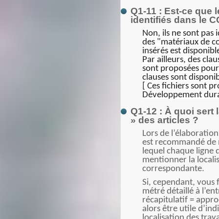
Q1-11 : Est-ce que 
identifiés dans le 
Non, ils ne sont pas 
des "matériaux de co
insérés est disponib
Par ailleurs, des cla
sont proposées pour
clauses sont disponi
[ Ces fichiers sont p
Développement dura
Q1-12 : À quoi sert 
» des articles ?
Lors de l’élaboration
est recommandé de ré
lequel chaque ligne 
mentionner la localis
correspondante.
Si, cependant, vous f
métré détaillé à l’
récapitulatif = app
alors être utile d’in
localisation des tra