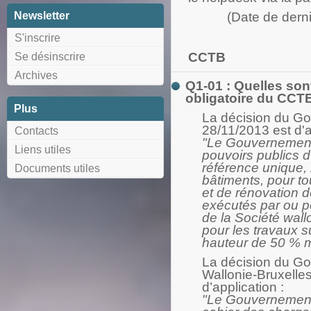
(Date de derni
Newsletter
S'inscrire
CCTB
Se désinscrire
Archives
Q1-01 : Quelles sont
obligatoire du CCT
Plus
La décision du G
28/11/2013 est d'a
Contacts
"Le Gouvernement a
Liens utiles
pouvoirs publics 
référence unique, 
Documents utiles
bâtiments, pour to
et de rénovation 
exécutés par ou p
de la Société wal
pour les travaux s
hauteur de 50 % 
La décision du Go
Wallonie-Bruxelle
d’application :
"Le Gouvernement 