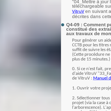
"04_Mettre à jour 
téléchargeable sur
en suivant a
VitruV
décrites dans cette
Q4-09 : Comment pu
constitué des extrai
aux travaux de mon 
Pour générer un aid
CCTB pour les titres
suffit de suivre les é
(Cette procédure ne
plus de 15 minutes.)
0. Si ce n'est fait, p
d'aide VitruV "33_Fa
de VitruV :
Manuel d'
1. Ouvrir votre proj
2. Sélectionner tous
projet (via la case à
l'arborescence). L'a