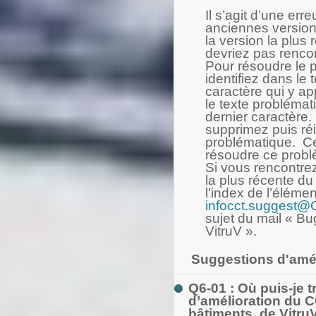
Il s’agit d’une err
anciennes version
la version la plu
devriez pas renco
Pour résoudre le p
identifiez dans le
caractère qui y ap
le texte problémat
dernier caractère.
supprimez puis réi
problématique. Ce
résoudre ce probl
Si vous rencontre
la plus récente 
l’index de l’éléme
infocct.suggest
sujet du mail « Bu
VitruV ».
Suggestions d'amél
Q6-01 : Où puis-je 
d’amélioration du C
bâtiments, de VitruV