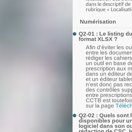
dans le descriptif de 
rubrique « Localisati
Numérisation
Q2-01 : Le listing d
format XLSX ?
Afin d'éviter les o
entre les documen
rédiger les cahie
un outil en base d
prescription aux m
dans un éditeur de
et un éditeur tabl
n’est donc pas re
des contrôles su
entre prescriptions
CCTB est toutefoi
sur la page
Téléc
Q2-02 : Quels sont
disponibles pour u
logiciel dans son ou
rédaction de CSC, lo