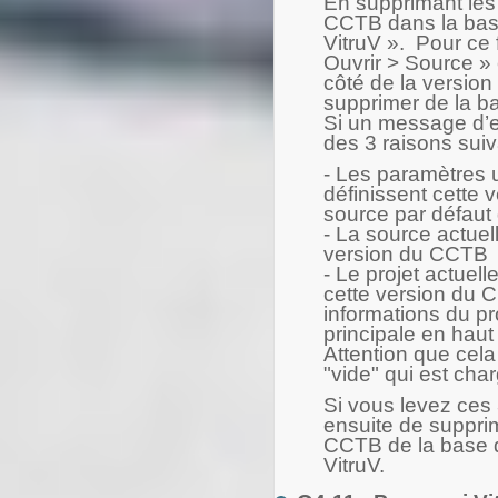
En supprimant les
CCTB dans la bas
VitruV ». Pour ce 
Ouvrir > Source » 
côté de la versio
supprimer de la b
Si un message d’er
des 3 raisons suiv
- Les paramètres u
définissent cett
source par défaut
- La source actuel
version du CCTB
- Le projet actuel
cette version du C
informations du pro
principale en haut
Attention que cela
"vide" qui est cha
Si vous levez ces 
ensuite de suppri
CCTB de la base 
VitruV.