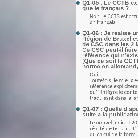
Q1-05 : Le CCTB exi
que le français ?
Non, le CCTB est ac
en français.
Q1-06 : Je réalise
Région de Bruxelles
de CSC dans les 2 l
Ce CSC peut-il fair
référence qui n’exi
(Que ce soit le CCT
norme en allemand, 
Oui.
Toutefois, le mieux e
référence explicitem
qu’il intègre le cont
traduisant dans la l
Q1-07 : Quelle disp
suite à la publicati
Le nouvel indice I 2
réalité de terrain. L
du calcul de la form