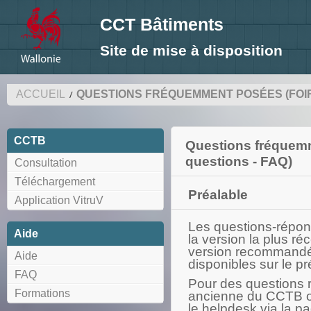
CCT Bâtiments
Site de mise à disposition
ACCUEIL
QUESTIONS FRÉQUEMMENT POSÉES (FOIR
CCTB
Questions fréquemm
questions - FAQ)
Consultation
Téléchargement
Préalable
Application VitruV
Les questions-répon
Aide
la version la plus r
version recommandée
Aide
disponibles sur le pr
FAQ
Pour des questions r
Formations
ancienne du CCTB ou 
le helpdesk via la p