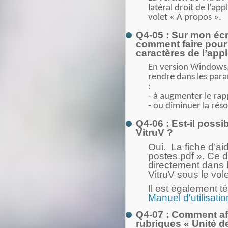
latéral droit de l’ap
volet « A propos ».
Q4-05 : Sur mon écr
comment faire pour a
caractères de l’appl
En version Windows, 
rendre dans les par
:
- à augmenter le rap
- ou diminuer la réso
Q4-06 : Est-il poss
VitruV ?
Oui. La fiche d’a
postes.pdf ». Ce 
directement dans l
VitruV sous le vol
Il est également t
Manuel d'utilisatio
Q4-07 : Comment af
rubriques « Unité d