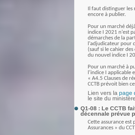
Il faut distinguer le
encore à publier.
Pour un marché déjà 
indice I 2021 n’est 
démarches de la part
l’adjudicateur pour q
(sauf si le cahier des
du nouvel indice I 2
Pour un marché à pub
l’indice I applicable 
« A4.5 Clauses de ré
CCTB prévoit bien ce
Lien vers la
page d
le site du ministè
Q1-08 : Le CCTB fait
décennale prévue pa
Cette assurance est p
Assurances » du CCT