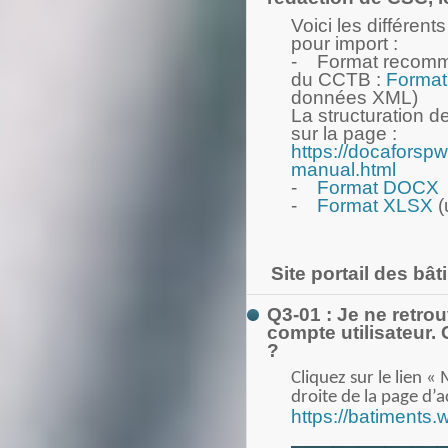
Voici les différen
pour import :
- Format recomma
du CCTB :
Forma
données XML)
La structuration d
sur la page :
https://docaforsp
manual.html
-
Format DOCX
-
Format XLSX
(
Site portail des bâ
Q3-01 : Je ne retro
compte utilisateur. 
?
Cliquez sur le lien «
droite de la page d’a
https://batiments.