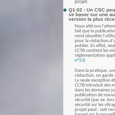
projet.
Q1-02 : Un CSC peut-
se baser sur une au
version la plus réce
Nous attirons l’atten
fait que la publicat
rend obsolète l’utili
pour la rédaction d
publier. En effet, seu
CCTB contient les mi
réglementation appl
n°13
)
Dans la pratique, un
rédaction, on garde 
La seule exception é
CCTB introduit des m
dans les domaines jur
publication de nouv
sécurité (par ex. lor
sécurité sur les vitr
projet peut : soit re
basant sur la nouvell