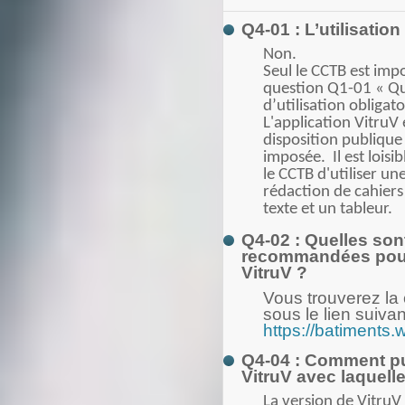
Q4-01 : L’utilisation
Non.
Seul le CCTB est imp
question Q1-01 « Que
d’utilisation obligat
L'application VitruV
disposition publique 
imposée. Il est loisi
le CCTB d'utiliser un
rédaction de cahiers
texte et un tableur.
Q4-02 : Quelles son
recommandées pour p
VitruV ?
Vous trouverez la 
sous le lien suivan
https://batiments.
Q4-04 : Comment puis
VitruV avec laquelle 
La version de VitruV