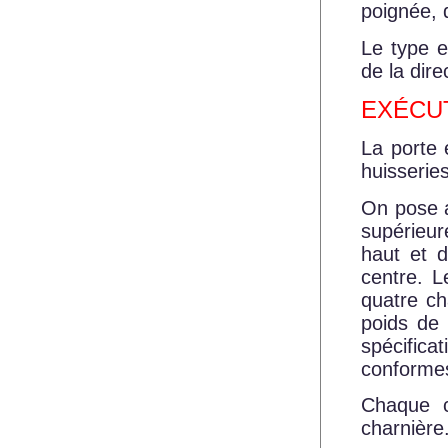
poignée, 
Le type e
de la dire
EXÉCUT
La porte
huisseries
On pose a
supérieur
haut et d
centre. 
quatre ch
poids de 
spécifica
conforme
Chaque c
charnière