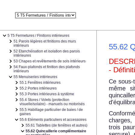
5 T5 Fermetures / Finitions intérieures
51 Parois légères et finitions des murs
55.62 Q
intérieurs
52 Etanchéisation et isolation des parois
intérieures
DESCR
53 Chapes et revêtements de sols intérieurs
54 Faux-plafonds et finition des plafonds
- Défini
intérieurs
55 Menuiseries intérieures
Ce sous-t
55.1 Fenêtres intérieures
même sit
55.2 Portes intérieures
55.3 Portes intérieures à système
quincail
55.4 Stores / Volets (protection
d'équilib
visuelle/solaire) - manuels ou motorisés
55.5 Habillage particulier de baies / de
Conformé
gaines
charges, 
55.6 Eléments particuliers et accessoires
55.61 Tablettes (de fenêtres et autres)
trois pau
55.62 Quincaillerie complémentaire
serrure),