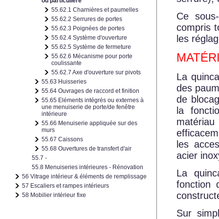
ou particulière
55.62.1 Charnières et paumelles
Ce sous-
55.62.2 Serrures de portes
compris t
55.62.3 Poignées de portes
les régla
55.62.4 Système d'ouverture
55.62.5 Système de fermeture
MATÉR
55.62.6 Mécanisme pour porte
coulissante
55.62.7 Axe d'ouverture sur pivots
La quincai
55.63 Huisseries
des paume
55.64 Ouvrages de raccord et finition
de blocag
55.65 Eléments intégrés ou externes à
une menuiserie de porte/de fenêtre
la foncti
intérieure
matériau 
55.66 Menuiserie appliquée sur des
murs
efficaceme
55.67 Caissons
les acces
55.68 Ouvertures de transfert d'air
acier ino
55.7 -
55.8 Menuiseries intérieures - Rénovation
La quinc
56 Vitrage intérieur & éléments de remplissage
fonction 
57 Escaliers et rampes intérieurs
constructe
58 Mobilier intérieur fixe
Sur simpl