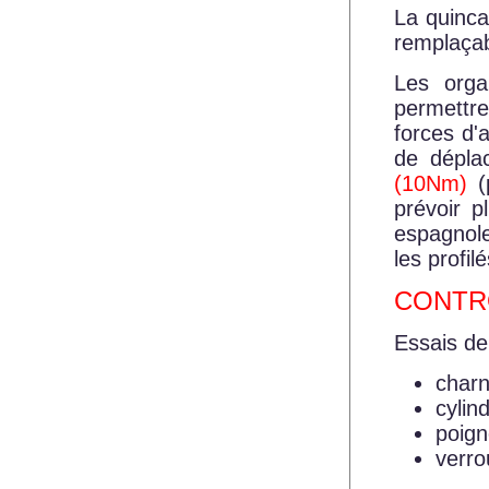
La quinca
remplaçab
Les orga
permettre
forces d'
de dépla
(10Nm)
(p
prévoir p
espagnol
les profilé
CONTR
Essais de
charn
cylin
poign
verro