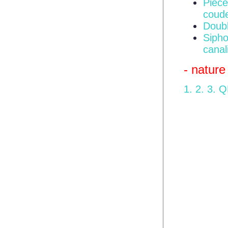
Pièce
coude
Doubl
Sipho
canal
- natur
1. 2. 3. 