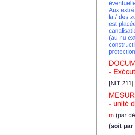
éventuell
Aux extrém
la / des 
est placé
canalisat
(au nu ex
construct
protection
DOCUM
- Exécut
[NIT 211]
MESUR
- unité 
m
(par dé
(soit par