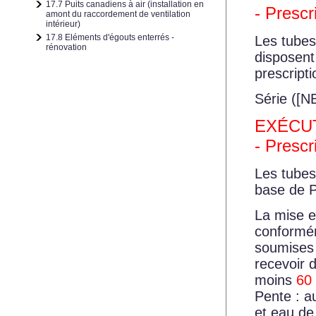
17.7 Puits canadiens à air (installation en
- Presc
amont du raccordement de ventilation
intérieur)
17.8 Eléments d'égouts enterrés -
Les tubes
rénovation
disposent 
prescript
Série (
[N
EXÉCUT
- Prescr
Les tubes
base de 
La mise e
conformém
soumises 
recevoir 
moins
60 
Pente : 
et eau de 