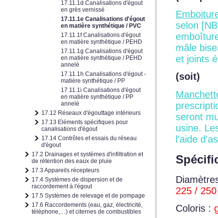
17.11.1d Canalisations d'égout
en grès vernissé
Emboiture
17.11.1e Canalisations d'égout
selon
[NB
en matière synthétique / PVC
emboîture
17.11.1f Canalisations d'égout
en matière synthétique / PEHD
mâle bise
17.11.1g Canalisations d'égout
et joints 
en matière synthétique / PEHD
annelé
17.11.1h Canalisations d'égout -
(soit)
matière synthétique / PP
17.11.1i Canalisations d'égout
Manchett
en matière synthétique / PP
prescript
annelé
17.12 Réseaux d'égouttage intérieurs
seront mu
17.13 Eléments spécifiques pour
usine. Le
canalisations d'égout
l'aide d'
17.14 Contrôles et essais du réseau
d'égout
17.2 Drainages et systèmes d'infiltration et
Spécifi
de rétention des eaux de pluie
17.3 Appareils récepteurs
Diamètres
17.4 Systèmes de dispersion et de
raccordement à l'égout
225 / 250 
17.5 Systèmes de relevage et de pompage
17.6 Raccordements (eau, gaz, électricité,
Coloris :
g
téléphone,…) et citernes de combustibles