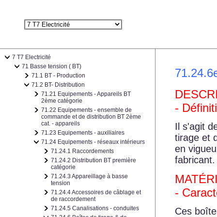
7 T7 Electricité
71 Basse tension ( BT)
71.24.6e
71.1 BT - Production
71.2 BT- Distribution
DESCR
71.21 Equipements - Appareils BT
2ème catégorie
- Défini
71.22 Equipements - ensemble de
commande et de distribution BT 2ème
cat. - appareils
Il s'agit 
71.23 Equipements - auxiliaires
tirage et
71.24 Equipements - réseaux intérieurs
en vigueur
71.24.1 Raccordements
fabricant
71.24.2 Distribution BT première
catégorie
MATÉR
71.24.3 Appareillage à basse
tension
- Caract
71.24.4 Accessoires de câblage et
de raccordement
71.24.5 Canalisations - conduites
Ces boîte