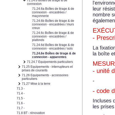
71.24.6 Boîtes de tirage & de
l'environ
connexion
leur résis
71.24.6a Boîtes de tirage & de
connexion - encastrées /
nombre su
maçonnerie
également
71.24.6b Boîtes de tirage & de
connexion - encastrées / murs
creux
EXÉCUT
71.24.6c Boîtes de tirage & de
- Prescr
connexion - encastrées /
plafonds
71.24.6d Boîtes de tirage & de
La fixatio
connexion - encastrées / sols
la boîte e
71.24.6e Boîtes de tirage & de
connexion - apparentes
MESUR
71.24.7 Équipements particuliers
71.25 Equipements - interrupteurs et
- unité 
prises de courants
71.26 Equipements - accessoires
particuliers
-
71.27 Mise à la terre
71.3 -
- code 
71.4 -
71.5 -
Incluses 
71.6 -
les prise
71.7 -
71.8 BT - rénovation