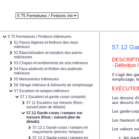
5 T5 Fermetures / Finitions intérieures
51 Parois légères et finitions des murs
57.12 Gar
intérieurs
52 Etanchéisation et isolation des parois
intérieures
DESCRIPT
53 Chapes et revêtements de sols intérieurs
- Définition
54 Faux-plafonds et finition des plafonds
intérieurs
Il s'agit des g
55 Menuiseries intérieures
remplissage, le
56 Vitrage intérieur & éléments de remplissage
EXÉCUTION
57 Escaliers et rampes intérieurs
57.1 Escaliers et garde-corps complets
Les dessins d'e
aux dessins d'
57.11 Escaliers sur mesure (Rem.:
suivant plan de détails)
Les garde-corps
57.12 Garde-corps / rampes sur
mesure (Rem.: suivant plan de
Les hauteurs d
détails)
57.12.1 Garde-corps / rampes en
Les valeurs su
maçonnerie (pierres / briques)
les ouve
57.12.2 Garde-corps / rampes en