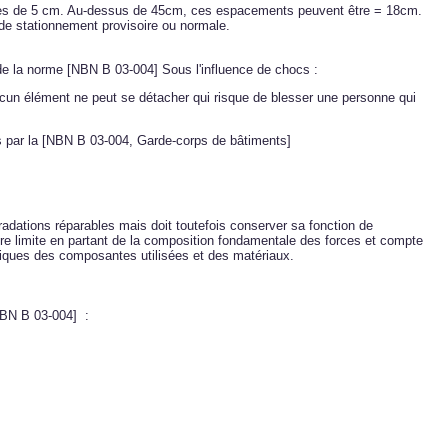
cées de 5 cm. Au-dessus de 45cm, ces espacements peuvent être = 18cm.
e de stationnement provisoire ou normale.
 de la norme
[NBN B 03-004]
Sous l'influence de chocs :
cun élément ne peut se détacher qui risque de blesser une personne qui
s par la
[NBN B 03-004, Garde-corps de bâtiments]
radations réparables mais doit toutefois conserver sa fonction de
ture limite en partant de la composition fondamentale des forces et compte
istiques des composantes utilisées et des matériaux.
BN B 03-004]
: