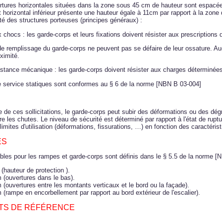
ertures horizontales situées dans la zone sous 45 cm de hauteur sont espa
t horizontal inférieur présente une hauteur égale à 11cm par rapport à la zon
lité des structures porteuses (principes généraux) :
chocs : les garde-corps et leurs fixations doivent résister aux prescriptions
e remplissage du garde-corps ne peuvent pas se défaire de leur ossature. Au
proximité.
ésistance mécanique : les garde-corps doivent résister aux charges déterminée
 service statiques sont conformes au § 6 de la norme
[NBN B 03-004]
e de ces sollicitations, le garde-corps peut subir des déformations ou des dég
re les chutes. Le niveau de sécurité est déterminé par rapport à l'état de rup
limites d'utilisation (déformations, fissurations, …) en fonction des caractér
ES
bles pour les rampes et garde-corps sont définis dans le § 5.5 de la norme
[N
(hauteur de protection ).
(ouvertures dans le bas).
(ouvertures entre les montants verticaux et le bord ou la façade).
(rampe en encorbellement par rapport au bord extérieur de l'escalier).
S DE RÉFÉRENCE