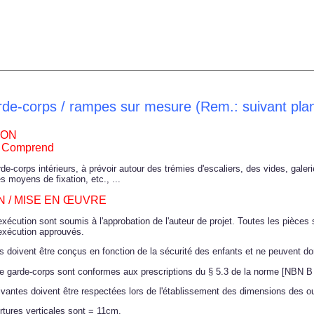
de-corps / rampes sur mesure (Rem.: suivant plan
ION
 / Comprend
arde-corps intérieurs, à prévoir autour des trémies d'escaliers, des vides, gale
s moyens de fixation, etc., ...
 / MISE EN ŒUVRE
xécution sont soumis à l'approbation de l'auteur de projet. Toutes les pièces
exécution approuvés.
 doivent être conçus en fonction de la sécurité des enfants et ne peuvent don
e garde-corps sont conformes aux prescriptions du § 5.3 de la norme
[NBN B 
ivantes doivent être respectées lors de l'établissement des dimensions des ou
rtures verticales sont = 11cm.