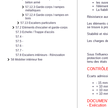
béton armé
les ouv
l'élémen
57.12.3 Garde-corps / rampes
La fiabi
métalliques
57.12.4 Garde-corps / rampes en
Résistance aux 
bois
57.13 Escaliers particuliers
Les éléments d
se trouve à 
57.2 Eléments d'escalier et garde-corps
57.3 Echelle / Trappe d'accès
Stabilité et r
57.4 -
Les charges de
57.5 -
57.6 -
57.7 -
Sous l'influenc
57.8 Escaliers intérieurs - Rénovation
protection cont
58 Mobilier intérieur fixe
tenu des états 
CONTRÔL
Ecarts admissi
- 15 mm 
+ 10 mm 
+ 10 mm 
+ 10 mm 
DOCUMENT
- Exécution