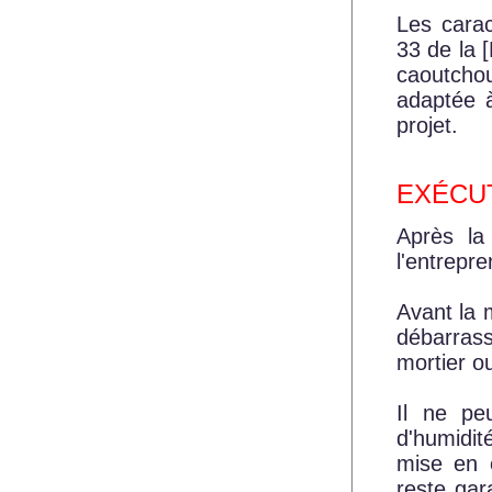
Les carac
33 de la
caoutchou
adaptée à
projet.
EXÉCUT
Après la
l'entrepr
Avant la 
débarras
mortier ou
Il ne pe
d'humidité
mise en œ
reste gar