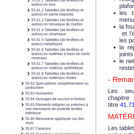
55.61.1 Tablettes (de fenêtres et
autres) en bois
plafo
55.61.2 Tablettes (de fenêtres et
les 
autres) en pierre naturelle
menui
55.61.3 Tablettes (de fenêtres et
autres) en mosaïque de marbre
la fo
55.61.4 Tablettes (de fenêtres et
et l'
autres) en céramique
les p
55.61.5 Tablettes (de fenêtres et
autres) métalliques
la r
55.61.6 Tablettes (de fenêtres et
joint
autres) en matériau à base de liants
minéraux
le ne
55.61.7 Tablettes (de fenêtres et
reste
autres) en matériau synthétique
55.61.8 Tablettes (de fenêtres et
- Remar
autres) en matériaux mixtes
55.62 Quincaillerie complémentaire ou
particulière
Les seu
55.63 Huisseries
chapitre
55.64 Ouvrages de raccord et finition
titre
41.71
55.65 Eléments intégrés ou externes à
une menuiserie de porte/de fenêtre
intérieure
MATÉR
55.66 Menuiserie appliquée sur des
murs
Les table
55.67 Caissons