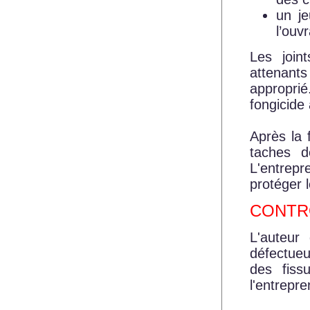
un j
l’ouv
Les join
attenant
approprié
fongicide
Après la 
taches d
L'entrepr
protéger l
CONTR
L'auteur
défectueu
des fiss
l'entrepre