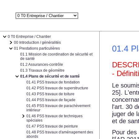
0 T0 Entreprise / Chantier
00 Introduction / généralités
01.4 Pl
01 Prestations particulières
01.1 Mission de coordination de sécurité et
de santé
DESCR
01.2 Assurances-contrôle
01.3 Travaux de géomètre
- Défini
01.4 Plans de sécurité et de santé
01.41 PSS travaux de fondation
Le soumis
01.42 PSS travaux de superstructure
25]
. L'en
01.43 PSS travaux de toiture
concernan
01.44 PSS travaux de façade
l'art. 30 de
01.45 PSS travaux de parachèvement
intérieur
juger de 
01.46 PSS travaux de techniques
et de san
spéciales
01.47 PSS travaux de peinture
Pour des 
01.48 PSS travaux d'aménagement des
abords