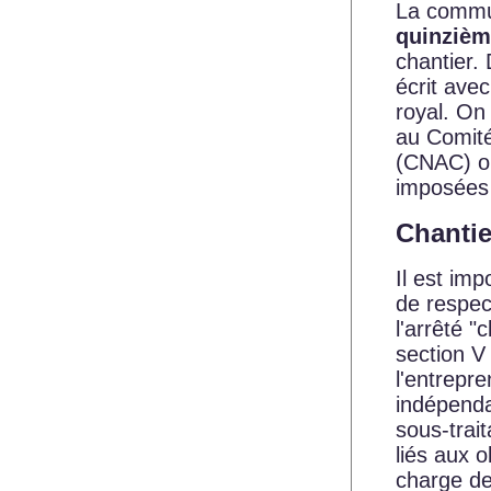
La commun
quinzièm
chantier.
écrit avec
royal. On
au Comité
(CNAC) ou
imposées 
Chantie
Il est im
de respect
l'arrêté "
section V 
l'entrepre
indépendan
sous-trai
liés aux 
charge de