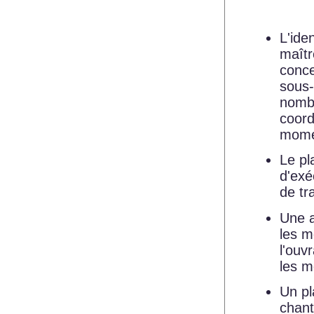
L'ide
maîtr
conce
sous-
nombr
coord
momen
Le pl
d'exé
de tr
Une a
les m
l'ouv
les m
Un pl
chant