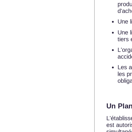
produ
d'ach
Une l
Une l
tiers 
L'org
accid
Les a
les p
oblig
Un Plan
L'établis
est autor
simultané