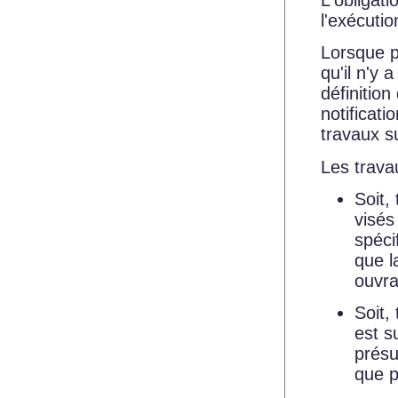
l'exécutio
Lorsque p
qu'il n'y 
définition
notificat
travaux su
Les travau
Soit,
visés
spéci
que l
ouvra
Soit,
est s
présu
que p