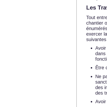
Les Tra
Tout entr
chantier 
énumérés 
exercer la
suivante
Avoir
dans 
fonct
Être 
Ne pa
sanct
des i
des t
Avoir