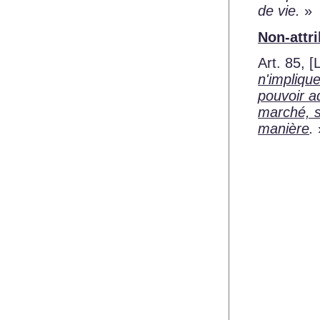
de vie.
»
Non-attr
Art. 85,
[
n'implique
pouvoir ad
marché, s
manière
.