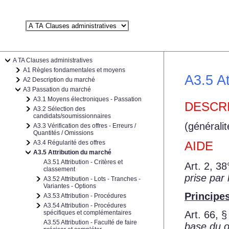
A TA Clauses administratives
A1 Règles fondamentales et moyens
A3.5 At
A2 Description du marché
A3 Passation du marché
A3.1 Moyens électroniques - Passation
DESCR
A3.2 Sélection des
candidats/soumissionnaires
(générali
A3.3 Vérification des offres - Erreurs /
Quantités / Omissions
A3.4 Régularité des offres
AIDE
A3.5 Attribution du marché
A3.51 Attribution - Critères et
Art. 2, 38
classement
prise par
A3.52 Attribution - Lots - Tranches -
Variantes - Options
Principes
A3.53 Attribution - Procédures
A3.54 Attribution - Procédures
spécifiques et complémentaires
Art. 66, §
A3.55 Attribution - Faculté de faire
base du ou