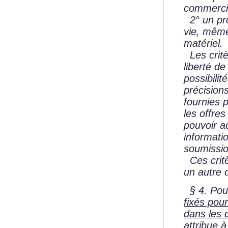
commercia
2° un pro
vie, même
matériel.
Les critè
liberté de
possibilit
précision
fournies 
les offres
pouvoir a
informati
soumissio
Ces critè
un autre
§ 4. Pou
fixés pou
dans les 
attribue à