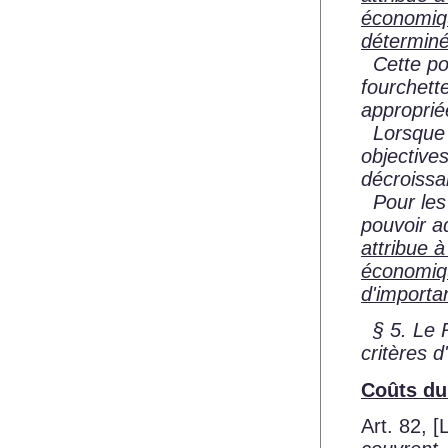
économiqu
déterminé
Cette pon
fourchett
approprié
Lorsque l
objectives
décroissa
Pour le
pouvoir a
attribue à
économiqu
d'importa
§ 5. Le R
critères d'
Coûts du
Art. 82,
[