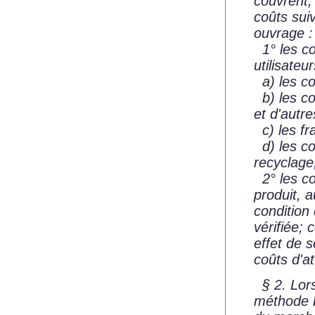
couvrent,
coûts suiv
ouvrage :
1° les co
utilisateur
a) les coû
b) les coû
et d'autr
c) les fr
d) les coû
recyclage
2° les co
produit, 
condition
vérifiée;
effet de s
coûts d'a
§ 2. Lors
méthode b