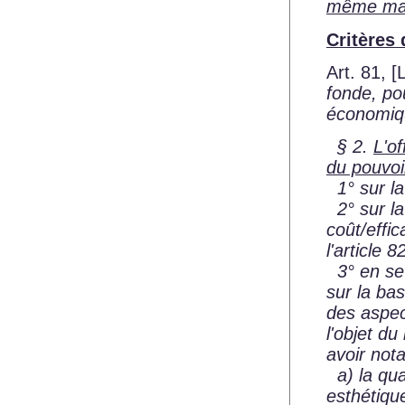
même ma
Critères 
Art. 81,
[
fonde, pou
économiq
§ 2.
L'o
du pouvoi
1° sur la
2° sur la
coût/effic
l'article 8
3° en se f
sur la ba
des aspec
l'objet du
avoir not
a) la qual
esthétique