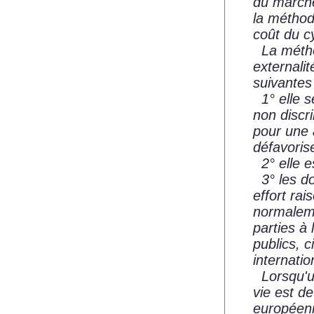
du marché
la méthode
coût du c
La méthod
externali
suivantes
1° elle se
non discri
pour une 
défavoris
2° elle es
3° les do
effort ra
normaleme
parties à
publics, 
internati
Lorsqu'u
vie est de
européenn