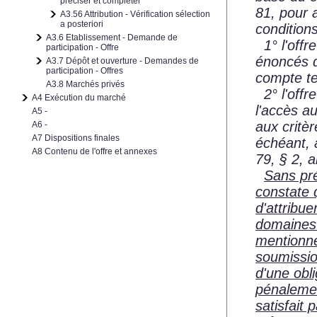
préciser et compléter
81, pour a
A3.56 Attribution - Vérification sélection
a posteriori
condition
A3.6 Etablissement - Demande de
1° l'offr
participation - Offre
énoncés d
A3.7 Dépôt et ouverture - Demandes de
participation - Offres
compte te
A3.8 Marchés privés
2° l'offr
A4 Exécution du marché
l'accès a
A5 -
aux critèr
A6 -
A7 Dispositions finales
échéant, a
A8 Contenu de l'offre et annexes
79, § 2, a
Sans pré
constate 
d'attribue
domaines 
mentionnée
soumission
d'une obl
pénalemen
satisfait