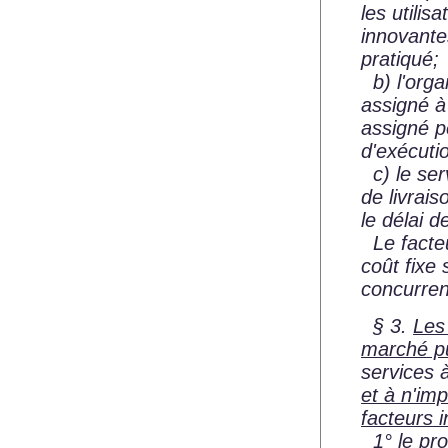
les utilis
innovante
pratiqué;
b) l'organ
assigné à
assigné pe
d'exécuti
c) le ser
de livrais
le délai d
Le facteu
coût fixe
concurrenc
§ 3.
Les 
marché pu
services 
et à n'imp
facteurs 
1° le pro